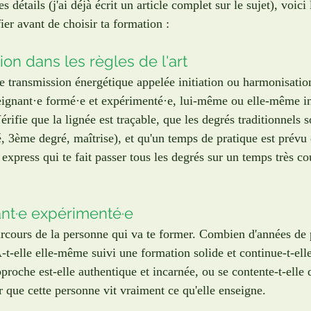
s détails (j'ai déjà écrit un article complet sur le sujet), voici 
ier avant de choisir ta formation :
ion dans les règles de l'art
 transmission énergétique appelée initiation ou harmonisation.
eignant·e formé·e et expérimenté·e, lui-même ou elle-même ini
érifie que la lignée est traçable, que les degrés traditionnels s
, 3ème degré, maîtrise), et qu'un temps de pratique est prévu
xpress qui te fait passer tous les degrés sur un temps très cou
ant·e expérimenté·e
arcours de la personne qui va te former. Combien d'années de 
A-t-elle elle-même suivi une formation solide et continue-t-ell
roche est-elle authentique et incarnée, ou se contente-t-elle d
r que cette personne vit vraiment ce qu'elle enseigne.