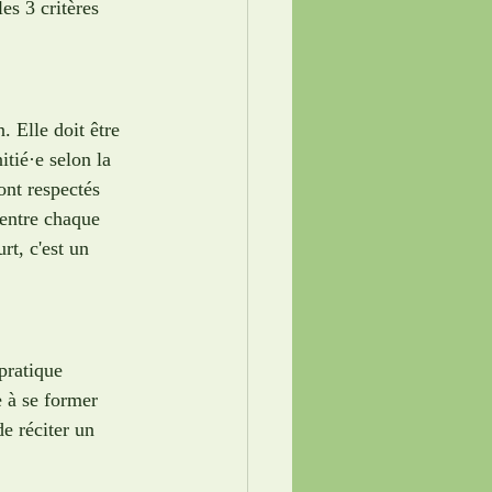
les 3 critères 
 Elle doit être 
tié·e selon la 
ont respectés 
 entre chaque 
rt, c'est un 
pratique 
e à se former 
e réciter un 