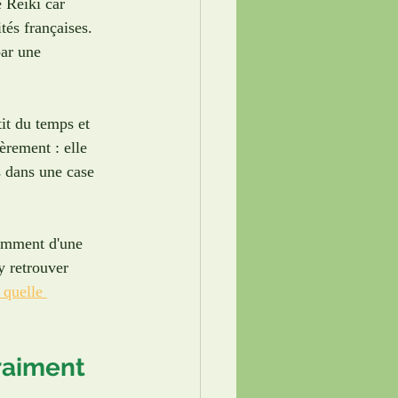
 Reiki car 
tés françaises. 
par une 
it du temps et 
èrement : elle 
s dans une case 
damment d'une 
y retrouver 
 quelle 
raiment 