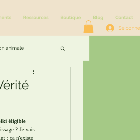
ments
Ressources
Boutique
Blog
Contact
Se conne
n animale
Vérité
ki éligible 
issage ? Je vais 
t : ça n'existe 