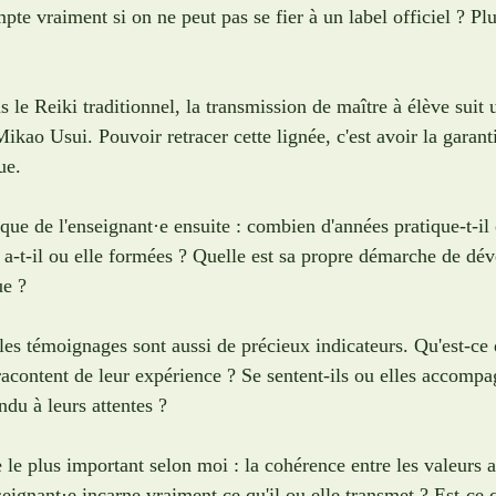
pte vraiment si on ne peut pas se fier à un label officiel ? Pl
s le Reiki traditionnel, la transmission de maître à élève suit 
kao Usui. Pouvoir retracer cette lignée, c'est avoir la garant
ue. 
ique de l'enseignant·e ensuite : combien d'années pratique-t-il 
a-t-il ou elle formées ? Quelle est sa propre démarche de dé
ue ?
les témoignages sont aussi de précieux indicateurs. Qu'est-ce 
racontent de leur expérience ? Se sentent-ils ou elles accompa
ndu à leurs attentes ? 
re le plus important selon moi : la cohérence entre les valeurs 
nseignant·e incarne vraiment ce qu'il ou elle transmet ? Est-ce 