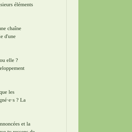
usieurs éléments 
une chaîne 
ie d'une 
ou elle ? 
veloppement 
que les 
gné·e·s ? La 
annoncées et la 
que tu ressens de 