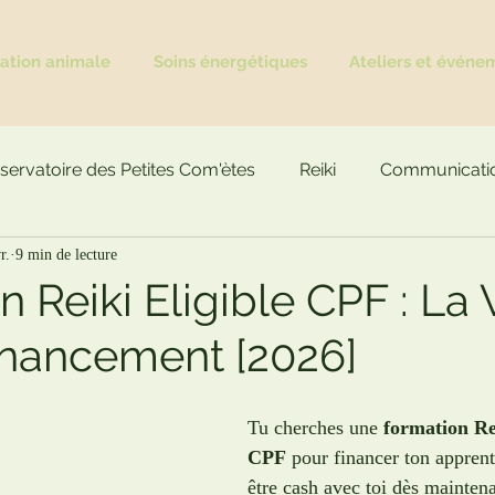
tion animale
Soins énergétiques
Ateliers et événe
servatoire des Petites Com'ètes
Reiki
Communicatio
r.
9 min de lecture
 Reiki Eligible CPF : La 
inancement [2026]
Tu cherches une 
formation Rei
CPF
 pour financer ton apprent
être cash avec toi dès maintenan