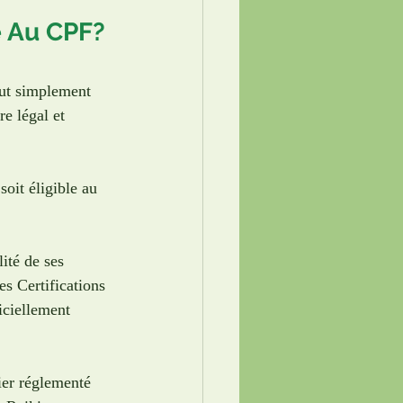
e Au CPF?
out simplement 
e légal et 
oit éligible au 
ité de ses 
es Certifications 
iciellement 
ier réglementé 