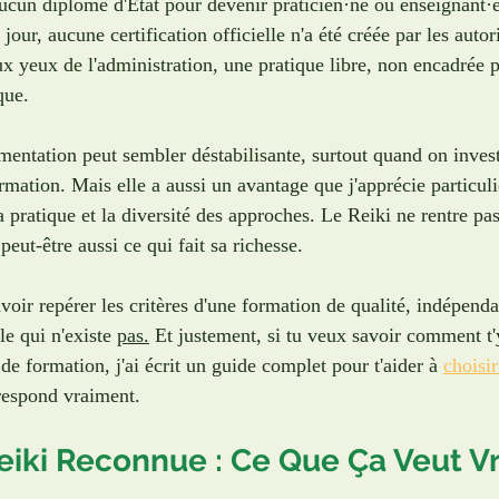
aucun diplôme d'État pour devenir praticien·ne ou enseignant·e
our, aucune certification officielle n'a été créée par les autori
ux yeux de l'administration, une pratique libre, non encadrée 
que.
mentation peut sembler déstabilisante, surtout quand on invest
rmation. Mais elle a aussi un avantage que j'apprécie particuli
la pratique et la diversité des approches. Le Reiki ne rentre pa
 peut-être aussi ce qui fait sa richesse. 
avoir repérer les critères d'une formation de qualité, indépen
le qui n'existe 
pas.
 Et justement, si tu veux savoir comment t'
 de formation, j'ai écrit un guide complet pour t'aider à 
choisir
rrespond vraiment.
eiki Reconnue : Ce Que Ça Veut V