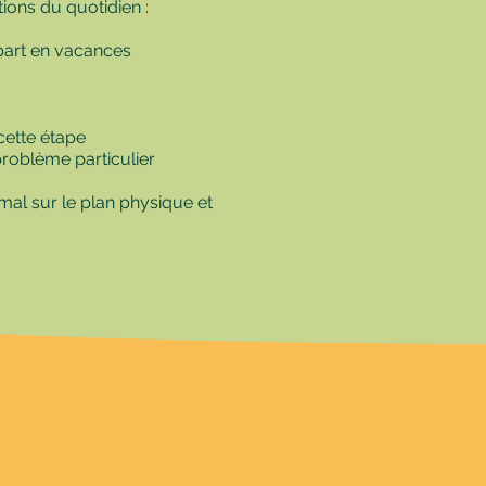
ns du quotidien :
part en vacances
 cette étape
 problème particulier
mal sur le plan physique et