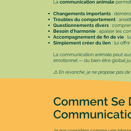
La
communication animale
permet
Changements importants
: déména
Troubles du comportement
: anxi
Questionnements divers
: compren
Besoin d'harmonie
: apaiser les con
Accompagnement de fin de vie
: l
Simplement créer du lien
: lui off
La communication animale peut aus
émotionnel — du bien-être global j
⚠️ En revanche, je ne propose pas d
Comment Se D
Communicatio
Je me considère comme une interprèt