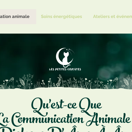
tion animale
Soins énergétiques
Ateliers et événe
Qu'est-ce Que
a Communication Animale