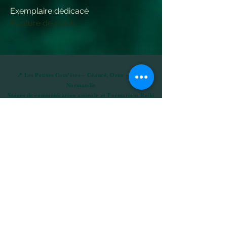
Exemplaire dédicacé
Rupture de stock
📍 Les Petites Com’ètes – Céaucé, Orne – Basse
Normandie
Stages de communication animale et Formations Reiki
en présentiel.
🚗 À seulement : 15 min de Domfront en Poiraie / 30 min
de Mayenne ou Flers / • 1h de Laval, Fougères ou
Alençon / 1h15 de Caen, Rennes et Le Mans / 1h30 du
Mont-Saint-Michel ou Granville /
1h45 de Rennes
👉
Itinéraire Google Maps
Les soins énergétiques et la médecine allopathique sont
des approches complémentaires mais non substituables.
Un soin énergétique ne dispense pas d’un suivi médical
ou vétérinaire.