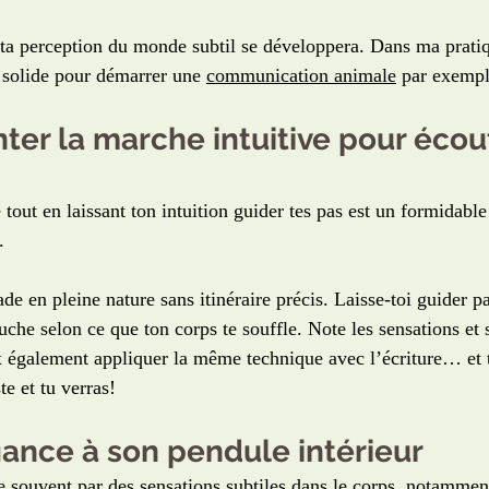
s ta perception du monde subtil se développera. Dans ma pratiq
 solide pour démarrer une 
communication animale
 par exempl
ter la marche intuitive pour écou
tout en laissant ton intuition guider tes pas est un formidabl
.
ade en pleine nature sans itinéraire précis. Laisse-toi guider pa
uche selon ce que ton corps te souffle. Note les sensations et 
 également appliquer la même technique avec l’écriture… et t
te et tu verras!
fiance à son pendule intérieur
te souvent par des sensations subtiles dans le corps, notammen