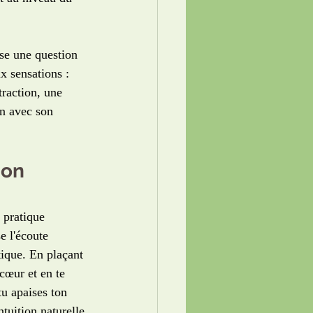
se une question 
x sensations : 
traction, une 
on avec son 
ion 
 pratique 
e l'écoute 
tique. En plaçant 
cœur et en te 
tu apaises ton 
tuition naturelle.