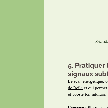
Méditati
5. Pratiquer
signaux subt
Le scan énergétique, ou
de Reiki
 et qui permet 
et booste ton intuition.
Exercice :
 Place tes m