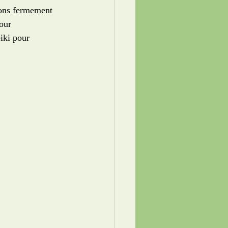
ons fermement 
our 
iki pour 