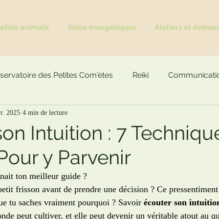
tion animale
Soins énergétiques
Ateliers et événe
servatoire des Petites Com'ètes
Reiki
Communicatio
vr. 2025
4 min de lecture
on Intuition : 7 Techniqu
Pour y Parvenir
enait ton meilleur guide ?
petit frisson avant de prendre une décision ? Ce pressentiment 
ue tu saches vraiment pourquoi ? Savoir 
écouter son intuitio
nde peut cultiver, et elle peut devenir un véritable atout au q