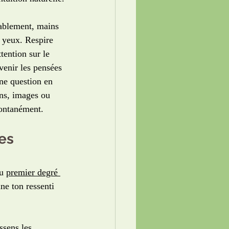
tablement, mains 
s yeux. Respire 
tention sur le 
venir les pensées 
ne question en 
ns, images ou 
pontanément.
es 
u 
premier degré 
ine ton ressenti 
ssens les 