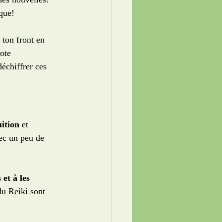
ique!
 ton front en 
ote 
échiffrer ces 
uition
 et 
vec un peu de 
 et à les 
du Reiki sont 