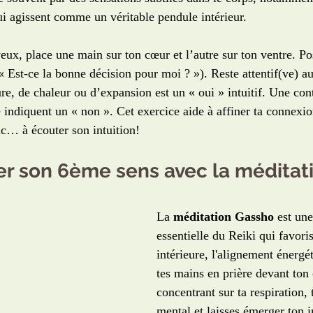
ui agissent comme un véritable pendule intérieur.
eux, place une main sur ton cœur et l’autre sur ton ventre. Po
 Est-ce la bonne décision pour moi ? »). Reste attentif(ve) au
re, de chaleur ou d’expansion est un « oui » intuitif. Une con
 indiquent un « non ». Cet exercice aide à affiner ta connexi
nc… à écouter son intuition!
er son 6ème sens avec la méditat
La 
méditation Gassho
 est une
essentielle du Reiki qui favoris
intérieure, l'alignement énergé
tes mains en prière devant ton 
concentrant sur ta respiration, 
mental et laisses émerger ton in