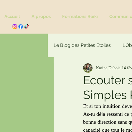
Accueil
A propos
Formations Reiki
Communica
Le Blog des Petites Etoiles
L'Ob
Karine Dubois
14 fé
Actualité
Ecouter s
Simples 
Et si ton intuition dev
As-tu déjà ressenti ce 
bonne direction sans q
capacité que tout le mo