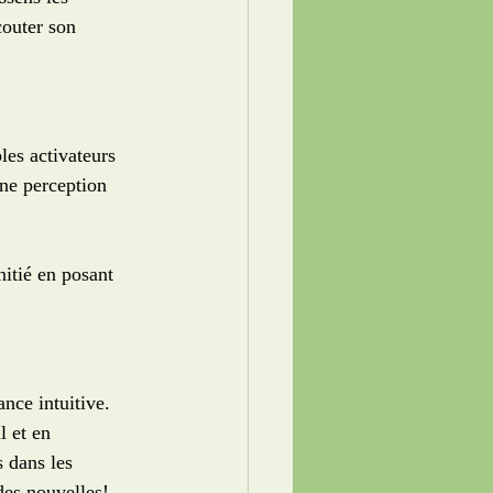
couter son 
bles activateurs 
ne perception 
itié en posant 
nce intuitive. 
 et en 
 dans les 
 des nouvelles! 