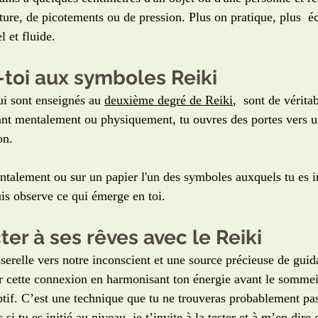
ture, de picotements ou de pression. Plus on pratique, plus  é
l et fluide.
-toi aux symboles Reiki
i sont enseignés au 
deuxième degré de Reiki
,  sont de vérita
açant mentalement ou physiquement, tu ouvres des portes vers u
on.
talement ou sur un papier l'un des symboles auxquels tu es in
uis observe ce qui émerge en toi.
ter à ses rêves avec le Reiki
erelle vers notre inconscient et une source précieuse de guida
r cette connexion en harmonisant ton énergie avant le sommeil
ptif. C’est une technique que tu ne trouveras probablement pas
i tu es initié au niveau, je t’invite à la tester et à m’en dire