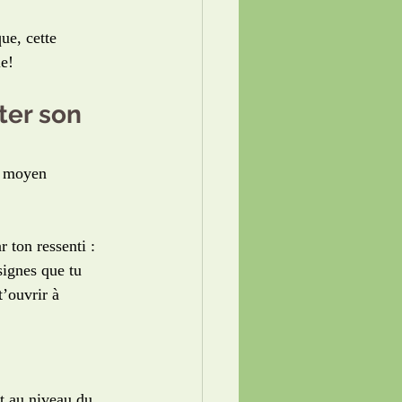
ue, cette 
e!
ter son 
e moyen 
r ton ressenti : 
signes que tu 
’ouvrir à 
t au niveau du 