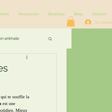
ments
Ressources
Boutique
Blog
Contact
Se conne
n animale
es
qui te souffle la 
n
 est une 
uotidien. Mieux 