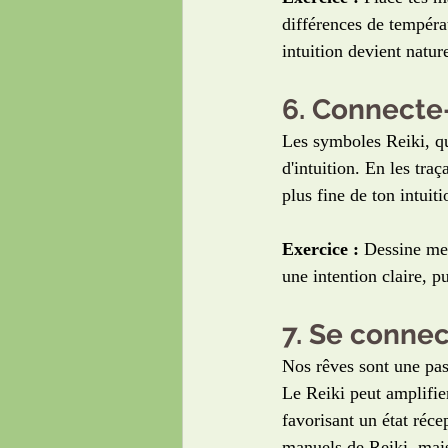
différences de tempéra
intuition devient nature
6. Connecte
Les symboles Reiki, qu
d'intuition. En les tr
plus fine de ton intuiti
Exercice :
 Dessine men
une intention claire, p
7. Se connec
Nos rêves sont une pass
Le Reiki peut amplifie
favorisant un état réce
manuels de Reiki, mais s