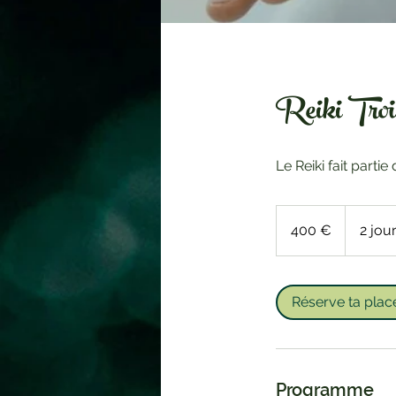
Reiki Troi
Le Reiki fait partie
400
euros
400 €
2 jou
Réserve ta plac
Programme