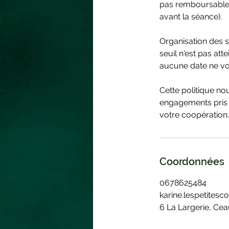
pas remboursables
avant la séance).
Organisation des s
seuil n'est pas att
aucune date ne vo
Cette politique no
engagements pris 
votre coopération.
Coordonnées
0678625484
karine.lespetite
6 La Largerie, Ce