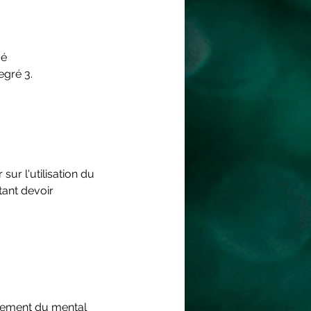
ué
egré 3.
sur l'utilisation du
utant devoir
nnement du mental