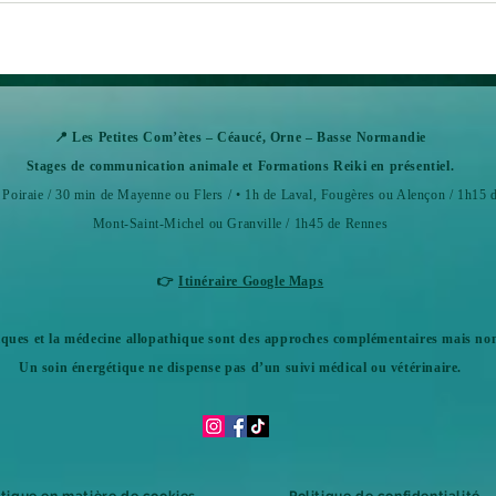
📍 Les Petites Com’ètes – Céaucé, Orne – Basse Normandie
Stages de communication animale et Formations Reiki en présentiel.
Poiraie / 30 min de Mayenne ou Flers / • 1h de Laval, Fougères ou Alençon / 1h15
Mont-Saint-Michel ou Granville /
1h45 de Rennes
👉
Itinéraire Google Maps
iques et la médecine allopathique sont des approches complémentaires mais non
Un soin énergétique ne dispense pas d’un suivi médical ou vétérinaire.
itique en matière de cookies
Politique de confidentialité