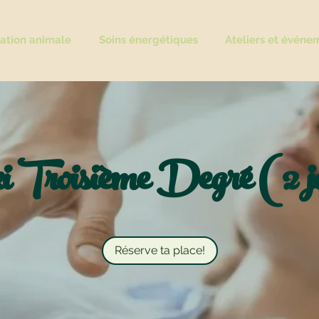
tion animale
Soins énergétiques
Ateliers et événe
i Troisième Degré (2 j
Réserve ta place!